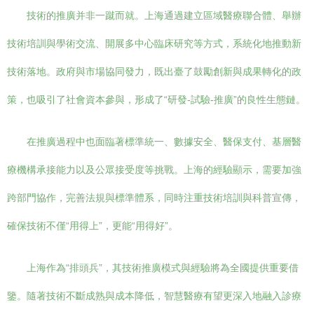
技術的推廣并非一蹴而就。上海通過建立區域醫療聯合體、舉辦
技術培訓與學術交流、開展多中心臨床研究等方式，系統化地推動新
技術落地。政府與市場協同發力，既出臺了鼓勵創新與成果轉化的政
策，也吸引了社會資本參與，形成了“研發-試驗-推廣”的良性生態鏈。
在推廣過程中也面臨著標準統一、數據安全、醫保支付、基層醫
療機構承接能力以及公眾接受度等挑戰。上海的經驗顯示，需要加強
跨部門協作，完善法規與標準體系，同時注重技術培訓與科普宣傳，
確保技術不僅“用得上”，更能“用得好”。
上海作為“排頭兵”，其技術推廣模式與經驗將為全國提供重要借
鑒。隨著技術不斷成熟與成本降低，智慧醫療有望更深入地融入診療