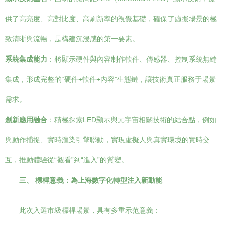
供了高亮度、高對比度、高刷新率的視覺基礎，確保了虛擬場景的極
致清晰與流暢，是構建沉浸感的第一要素。
系統集成能力
：將顯示硬件與內容制作軟件、傳感器、控制系統無縫
集成，形成完整的“硬件+軟件+內容”生態鏈，讓技術真正服務于場景
需求。
創新應用融合
：積極探索LED顯示與元宇宙相關技術的結合點，例如
與動作捕捉、實時渲染引擎聯動，實現虛擬人與真實環境的實時交
互，推動體驗從“觀看”到“進入”的質變。
三、 標桿意義：為上海數字化轉型注入新動能
此次入選市級標桿場景，具有多重示范意義：