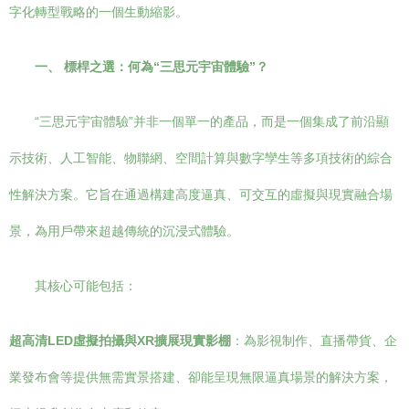
字化轉型戰略的一個生動縮影。
一、 標桿之選：何為“三思元宇宙體驗”？
“三思元宇宙體驗”并非一個單一的產品，而是一個集成了前沿顯
示技術、人工智能、物聯網、空間計算與數字孿生等多項技術的綜合
性解決方案。它旨在通過構建高度逼真、可交互的虛擬與現實融合場
景，為用戶帶來超越傳統的沉浸式體驗。
其核心可能包括：
超高清LED虛擬拍攝與XR擴展現實影棚
：為影視制作、直播帶貨、企
業發布會等提供無需實景搭建、卻能呈現無限逼真場景的解決方案，