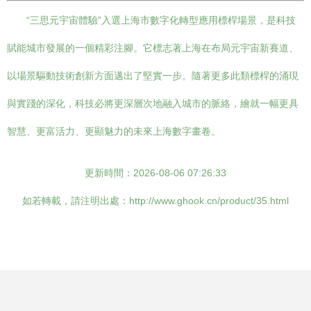
“三思元宇宙體驗”入選上海市數字化轉型應用標桿場景，是科技
賦能城市發展的一個精彩注腳。它標志著上海在布局元宇宙新賽道、
以場景驅動技術創新方面邁出了堅實一步。隨著更多此類標桿的涌現
與實踐的深化，科技必將更深層次地融入城市的脈絡，繪就一幅更具
智慧、更富活力、更顯魅力的未來上海數字畫卷。
更新時間：2026-08-06 07:26:33
如若轉載，請注明出處：http://www.ghook.cn/product/35.html