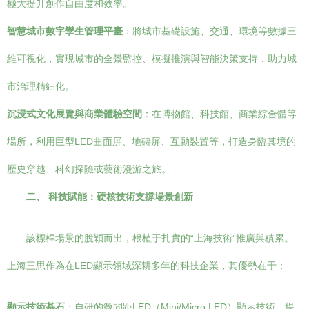
極大提升創作自由度和效率。
智慧城市數字孿生管理平臺
：將城市基礎設施、交通、環境等數據三
維可視化，實現城市的全景監控、模擬推演與智能決策支持，助力城
市治理精細化。
沉浸式文化展覽與商業體驗空間
：在博物館、科技館、商業綜合體等
場所，利用巨型LED曲面屏、地磚屏、互動裝置等，打造身臨其境的
歷史穿越、科幻探險或藝術漫游之旅。
二、 科技賦能：硬核技術支撐場景創新
該標桿場景的脫穎而出，根植于扎實的“上海技術”推廣與積累。
上海三思作為在LED顯示領域深耕多年的科技企業，其優勢在于：
顯示技術基石
：自研的微間距LED（Mini/Micro LED）顯示技術，提